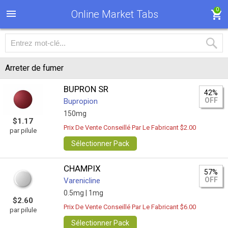
0
Online Market Tabs
Arreter de fumer
BUPRON SR
42%
OFF
Bupropion
150mg
$1.17
Prix De Vente Conseillé Par Le Fabricant $2.00
par pilule
Sélectionner Pack
CHAMPIX
57%
OFF
Varenicline
0.5mg |
1mg
$2.60
Prix De Vente Conseillé Par Le Fabricant $6.00
par pilule
Sélectionner Pack