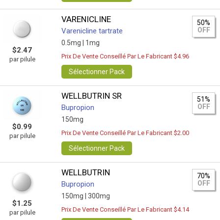
VARENICLINE
50%
OFF
Varenicline tartrate
0.5mg |
1mg
$2.47
Prix De Vente Conseillé Par Le Fabricant $4.96
par pilule
Sélectionner Pack
WELLBUTRIN SR
51%
OFF
Bupropion
150mg
$0.99
Prix De Vente Conseillé Par Le Fabricant $2.00
par pilule
Sélectionner Pack
WELLBUTRIN
70%
OFF
Bupropion
150mg |
300mg
$1.25
Prix De Vente Conseillé Par Le Fabricant $4.14
par pilule